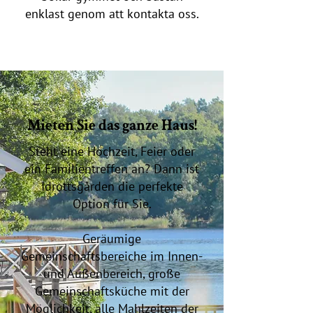
enklast genom att kontakta oss.
Mieten Sie das ganze Haus!
Steht eine Hochzeit, Feier oder
ein Familientreffen an? Dann ist
Idrottsgården die perfekte
Option für Sie.
Geräumige
Gemeinschaftsbereiche im Innen-
und Außenbereich, große
Gemeinschaftsküche mit der
Möglichkeit, alle Mahlzeiten der