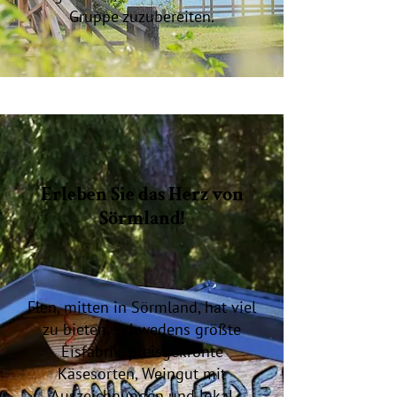
Gruppe zuzubereiten.
Erleben Sie das Herz von
Sörmland!
Flen, mitten in Sörmland, hat viel
zu bieten. Schwedens größte
Eisfabrik, preisgekrönte
Käsesorten, Weingut mit
Auszeichnungen und lokal