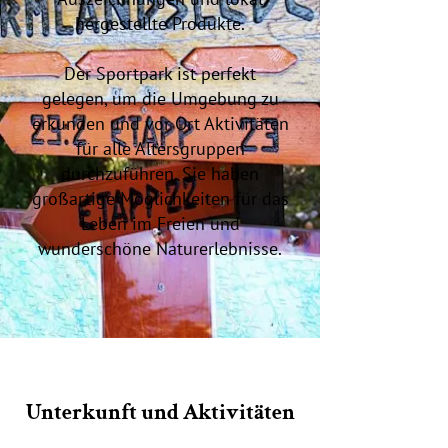
hergestellte Produkte.
Der Sportpark ist perfekt
gelegen, um die Umgebung zu
erkunden und vor Ort Aktivitäten
für alle Altersgruppen
durchzuführen. Sie haben
großartige Möglichkeiten für das
Leben im Freien und
wunderschöne Naturerlebnisse.
Unterkunft und Aktivitäten