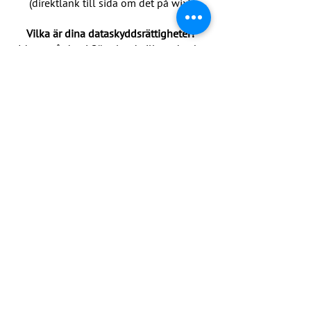
(direktlänk till sida om det på wix) ​
Vilka är dina dataskyddsrättigheter?
Idrottsgården i Sörmland vill att du ska
känna till dina rättigheter. Vi har
rutiner för att radera personuppgifter när de
inte längre behövs för
ändamålet och hjälper dig att ta bort eller
ändra uppgifter, om du vill göra
det.
Information om dina rättigheter hittar du på
Integritetsskyddsmyndighetens
hemsida.
(https://www.imy.se/verksamhet/dataskydd/d
et-har-galler-enligt-
gdpr/de-registrerades-rattigheter)
Du kan alltid kontakta oss på:
info@idrottsgarden.se.
Orrögatan 16, 642 32 Flen.​​