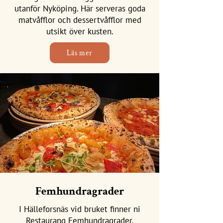
utanför Nyköping. Här serveras goda
matvåfflor och dessertvåfflor med
utsikt över kusten.
Läs mer
Femhundragrader
I Hälleforsnäs vid bruket finner ni
Restaurang Femhundragrader,