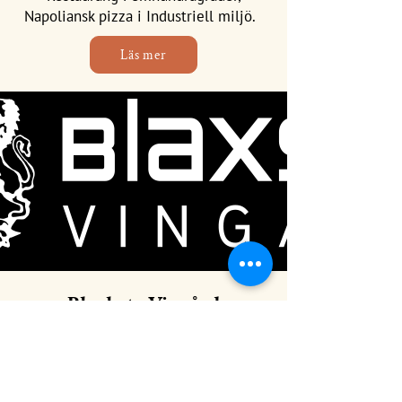
Napoliansk pizza i Industriell miljö.
Läs mer
Blacksta Vingård
En av få svenska vingårdar finner ni i
Blacksta en kort biltur från Flen. Här
kan ni prova viner och äta gott. Missa
inte bageriet som ligger granne.